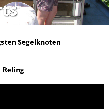
ts
gsten Segelknoten
 Reling