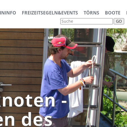
ININFO
FREIZEITSEGELN&EVENTS
TÖRNS
BOOTE
GO
noten -
en des