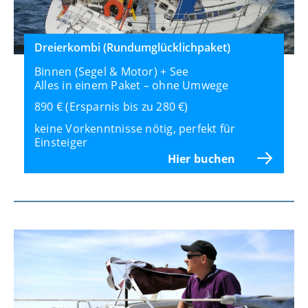
Dreierkombi (Rundumglücklichpaket)
Binnen (Segel & Motor) + See
Alles in einem Paket – ohne Umwege
890 € (Ersparnis bis zu 280 €)
keine Vorkenntnisse nötig, perfekt für
Einsteiger
Hier buchen