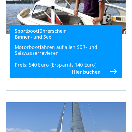
Sportbootführerschein
Binnen- und See
Motorbootfahren auf allen Süß- und
Salzwasserrevieren
Preis: 540 Euro (Ersparnis 140 Euro)
Hier buchen