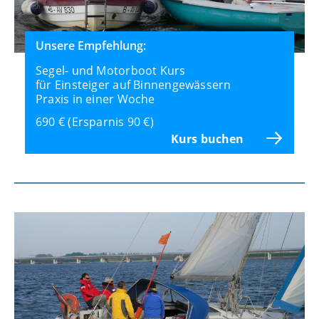
Unsere Empfehlung:
Segel- und Motorboot Kurs
für Einsteiger auf Binnengewässern
Praxis in einer Woche
690 € (Ersparnis 90 €)
Kurs buchen