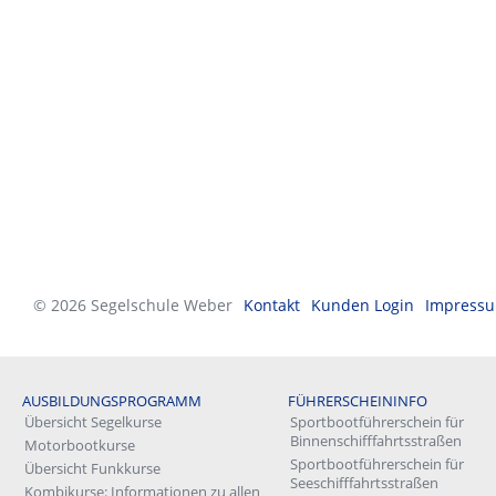
© 2026 Segelschule Weber
Kontakt
Kunden Login
Impress
AUSBILDUNGSPROGRAMM
FÜHRERSCHEININFO
Übersicht Segelkurse
Sportbootführerschein für
Binnenschifffahrtsstraßen
Motorbootkurse
Sportbootführerschein für
Übersicht Funkkurse
Seeschifffahrtsstraßen
Kombikurse: Informationen zu allen