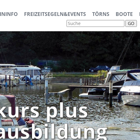
ININFO
FREIZEITSEGELN&EVENTS
TÖRNS
BOOTE
GO
urs plus
ausbildung